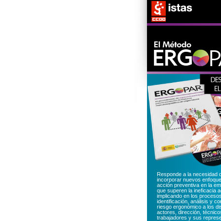
Responde a la necesidad 
incorporar nuevos enfoque
acción preventiva en la e
que superen la ineficacia a
implicando en los proceso
identificación, análisis y co
riesgo ergonómico a los di
actores, dirección, técnico
trabajadores y sus repres