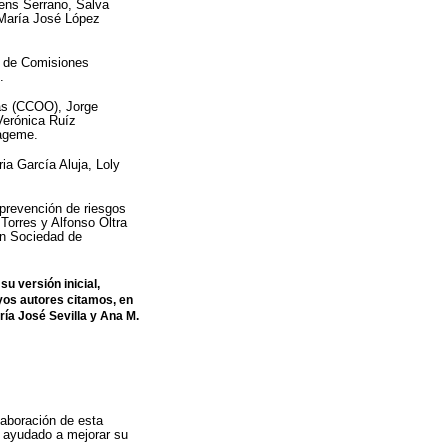
ens Serrano, Salva
 María José López
e de Comisiones
.
as (CCOO), Jorge
Verónica Ruíz
fageme.
a García Aluja, Loly
prevención de riesgos
Torres y Alfonso Oltra
n Sociedad de
 versión inicial,
yos autores citamos, en
ía José Sevilla y Ana M.
laboración de esta
n ayudado a mejorar su