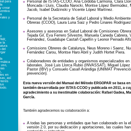
Personal de ISTAS-CCOO, Ana Córdoba Carmona, Clara Llor
eal para
la
Moncada i Lluís, Claudia Narocki, Montse López Bermúdez,
y crear
Jacob, Isabel Dudzinski y Vicente López Martínez.
ventiva
la
rales y
Personal de la Secretaria de Salud Laboral y Medio Ambient
Obreras (CCOO), Laura Luna Saiz y Pedro Linares Rodríguez
Asesores y asesoras en Salud Laboral de Comisiones Obrer
Tejada Gil, Eva Ferrero Silvestre, Manuela Caneda Cabrera, 
el
Fernández, Guadalupe Castañ Capellín y Leonor Peinado Al
PAR,
e la
ratura
Comissions Obreres de Catalunya, Neus Moreno i Saenz, Nuri
 del
Fernández Carou, Montse Haro Abril y Judith Hortet Piera.
rgar
la
Colaboradores de entidades y organismos especializados en 
ormática
laborales, José Luis Llorca Rubio (INVASSAT), Miguel López 
 uso,
cias
Pastor (IBV) y Consuelo Casañ Arándiga (UNIMAT Prevenció
s,
prevención).
les en
sas, así
nterés
Esta nueva versión del Manual del Método ERGOPAR se basa en su
tus
todo.
también desarrollada por ISTAS-CCOO y publicada en 2011, a cu
agradecimiento a su inestimable colaboración: Rafael Gadea, Mar
García.
También agradecemos su colaboración a:
A todas las personas y entidades que han colaborado en la e
versión 2.0, por su dedicación y aportaciones, las cuales ha