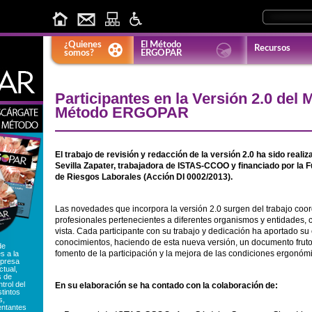
¿Quienes
El Método
Recursos
somos?
ERGOPAR
Participantes en la Versión 2.0 del 
Método ERGOPAR
El trabajo de revisión y redacción de la versión 2.0 ha sido reali
Sevilla Zapater, trabajadora de ISTAS-CCOO y financiado por la
de Riesgos Laborales (Acción DI 0002/2013).
Las novedades que incorpora la versión 2.0 surgen del trabajo coo
profesionales pertenecientes a diferentes organismos y entidades, c
vista. Cada participante con su trabajo y dedicación ha aportado su
conocimientos, haciendo de esta nueva versión, un documento fruto
de
fomento de la participación y la mejora de las condiciones ergonóm
s a la
mpresa
ctual,
s de
ntrol del
En su elaboración se ha contado con la colaboración de:
stintos
s,
entantes