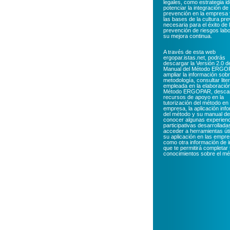
legales, como estrategia id
potenciar la integración de 
prevención en la empresa 
las bases de la cultura pre
necesaria para el éxito de 
prevención de riesgos labo
su mejora continua.
A través de esta web
ergopar.istas.net
, podrás
descargar la Versión 2.0 d
Manual del Método ERGO
ampliar la información sobr
metodología, consultar lite
empleada en la elaboración
Método ERGOPAR, desca
recursos de apoyo en la
tutorización del método en 
empresa, la aplicación inf
del método y su manual de
conocer algunas experien
participativas desarrollada
acceder a herramientas úti
su aplicación en las empre
como otra información de i
que te permitirá completar 
conocimientos sobre el mé